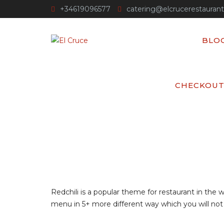
+34619096577
catering@elcrucerestauran
BLO
PIZZA MASTER
CHECKOU
El Cruce
>
Events
>
New year Event
>
Pizza
Redchili is a popular theme for restaurant in the
menu in 5+ more different way which you will not