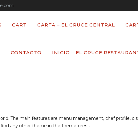
te.com
G
CART
CARTA – EL CRUCE CENTRAL
CAR
 CLASS GINI
T
CONTACTO
INICIO – EL CRUCE RESTAURAN
 Master Class Gini
 world. The main features are menu management, chef profile, dis
 find any other theme in the themeforest.