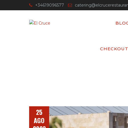
+34619096577
catering@elcrucerestaura
BLO
CATEGORÍA:
N
CHECKOU
El Cruce
>
Noticias
25
AGO