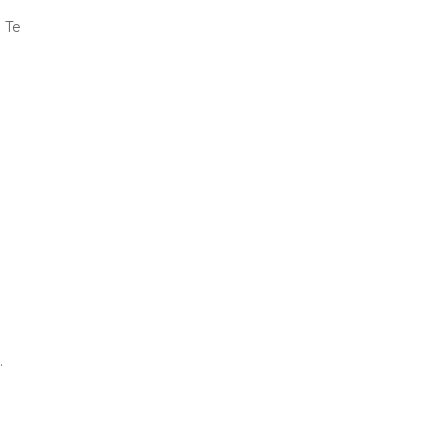
. Te
.