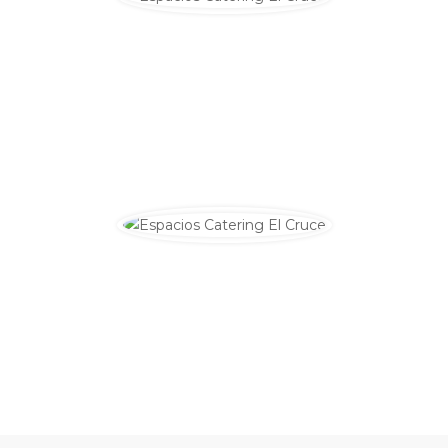
Convertimos tu evento
corporativo
en todo un
acontecimiento. ¿En qué has pensado?, ¿un almuerzo?, ¿tal
vez un cóctel?, ¿sabes que es un showcooking?
EVENTOS
¿Cómo has imaginado tu
boda
?, ¿quieres que el bautizo o
la comunión de tu hijo sea inolvidable?, ¿quieres celebrar tu
cumpleaños de una forma diferente?