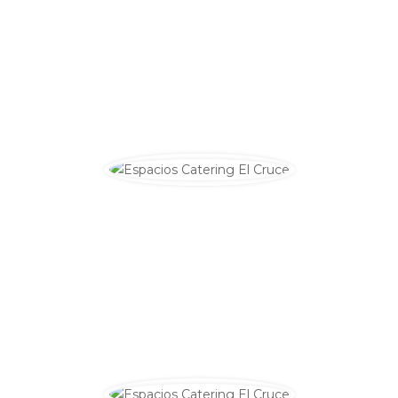
La
comida
de siempre en un entorno donde desconectar
en tu jornada laboral o en un incomparable marco junto al
Río.
COFFE BREAK
Creamos un ambiente propicio para las relaciones
profesionales.
Somos especialistas en eventos de
empresa
, ofrecemos
soluciones ágiles y adaptadas a cada necesidad.
CORPORATIVO