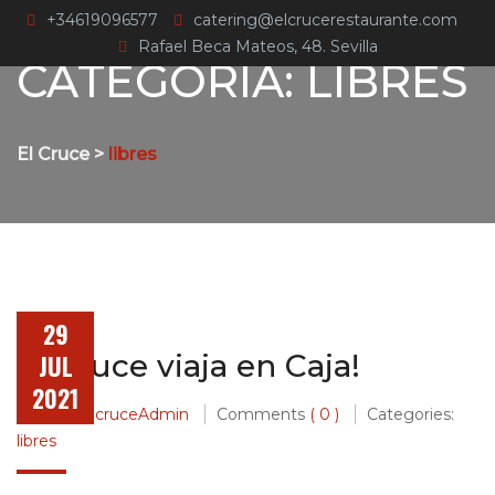
+34619096577
catering@elcrucerestaurante.com
Rafael Beca Mateos, 48. Sevilla
CATEGORÍA:
LIBRES
El Cruce
>
libres
29
El Cruce viaja en Caja!
JUL
2021
Post by
ElcruceAdmin
Comments
( 0 )
Categories:
libres