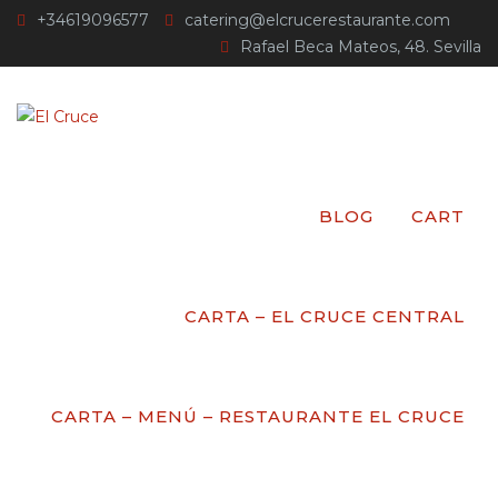
+34619096577
catering@elcrucerestaurante.com
Rafael Beca Mateos, 48. Sevilla
JOSÉ MAURIÑO
El Cruce
>
Testimonials
>
JOSÉ MAURIÑO
BLOG
CART
CARTA – EL CRUCE CENTRAL
CARTA – MENÚ – RESTAURANTE EL CRUCE
Post by:
Date:
23 de febrero de 2017
Comments
(0)