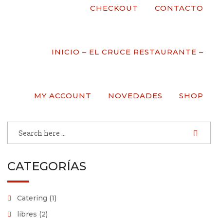
CHECKOUT
CONTACTO
Lugar donde puedes disfrutar de un ambiente
selecto, familiar y agradable. Además muy buena
relación calidad/precio.
INICIO – EL CRUCE RESTAURANTE –
BUSCAR
MY ACCOUNT
NOVEDADES
SHOP
CATEGORÍAS
Catering
(1)
libres
(2)