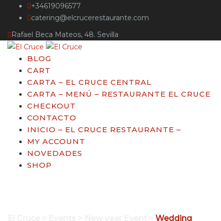
+34619096577
catering@elcrucerestaurante.com
Rafael Beca Mateos, 48. Sevilla
BLOG
CART
CARTA – EL CRUCE CENTRAL
CARTA – MENÚ – RESTAURANTE EL CRUCE
CHECKOUT
CONTACTO
INICIO – EL CRUCE RESTAURANTE –
MY ACCOUNT
NOVEDADES
SHOP
Wedding Ceremony
El Cruce
>
Events
>
New year Event
>
Wedding