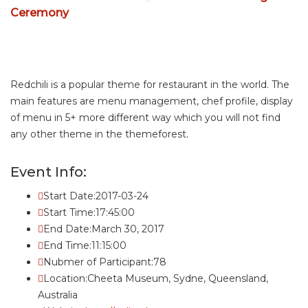
Ceremony
Redchili is a popular theme for restaurant in the world. The
main features are menu management, chef profile, display
of menu in 5+ more different way which you will not find
any other theme in the themeforest.
Event Info:
Start Date:
2017-03-24
Start Time:
17:45:00
End Date:
March 30, 2017
End Time:
11:15:00
Nubmer of Participant:
78
Location:
Cheeta Museum, Sydne, Queensland,
Australia